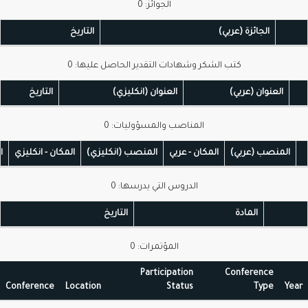
الجوائز: 0
الجائزة (عربي)
التاريخ
كتب الشكر وشهادات التقدير الحاصل عليها: 0
العنوان (عربي)
العنوان (انكليزي)
التاريخ
المناصب والمسؤوليات: 0
المنصب (عربي)
المكان - عربي
المنصب (انكليزي)
المكان - انكليزي
التا
الدروس التي يدرسها: 0
المادة
التاريخ
المؤتمرات: 0
Participation
Conference
Conference
Location
Status
Type
Ye